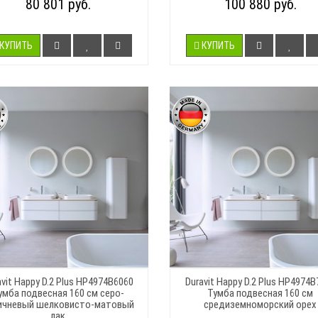
80 801 руб.
100 880 руб.
КУПИТЬ
КУПИТЬ
avit Happy D.2 Plus HP4974B6060
Duravit Happy D.2 Plus HP4974B
умба подвесная 160 см серо-
Тумба подвесная 160 см
ичневый шелковисто-матовый
средиземноморский орех
лак