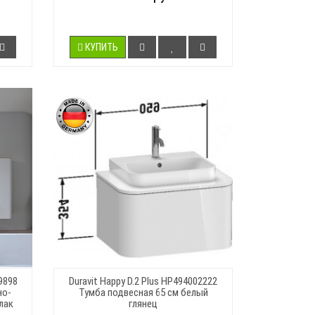
КУПИТЬ
9898
Duravit Happy D.2 Plus HP494002222
но-
Тумба подвесная 65 см белый
лак
глянец