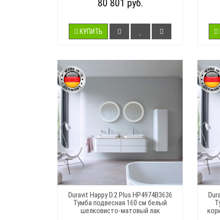
80 801 руб.
КУПИТЬ
Duravit Happy D.2 Plus HP4974B3636
Dur
Тумба подвесная 160 см белый
Т
шелковисто-матовый лак
кор