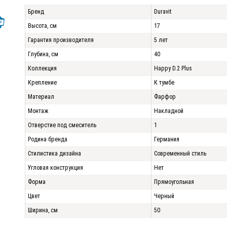
Бренд
Duravit
Высота, см
17
Гарантия производителя
5 лет
Глубина, см
40
Коллекция
Happy D.2 Plus
Крепление
К тумбе
Материал
Фарфор
Монтаж
Накладной
Отверстие под смеситель
1
Родина бренда
Германия
Стилистика дизайна
Современный стиль
Угловая конструкция
Нет
Форма
Прямоугольная
Цвет
Черный
Ширина, см
50