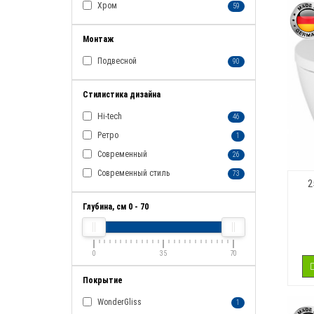
Хром
59
Монтаж
Подвесной
90
Стилистика дизайна
Hi-tech
46
Ретро
1
Современный
26
Современный стиль
73
2
Глубина, см
0
-
70
0
35
70
Покрытие
WonderGliss
1