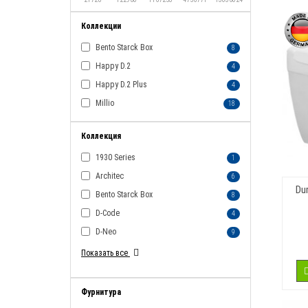
Коллекции
Bento Starck Box
8
Happy D.2
4
Happy D.2 Plus
4
Millio
18
Коллекция
1930 Series
1
Architec
6
Du
Bento Starck Box
8
D-Code
4
D-Neo
9
Показать все
Фурнитура