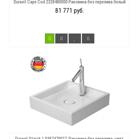
Duravit Cape Cod 2328480000 Раковина без перелива белый
81 771 руб.
Duravit Starck 1 0387470027, Раковина без перелива, цвет