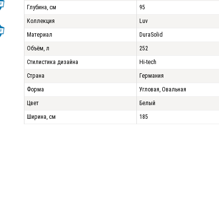
Глубина, см
95
Коллекция
Luv
Материал
DuraSolid
Объём, л
252
Стилистика дизайна
Hi-tech
Страна
Германия
Форма
Угловая, Овальная
Цвет
Белый
Ширина, см
185