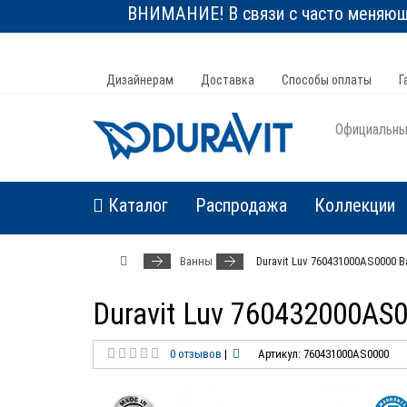
ВНИМАНИЕ! В связи с часто меняюще
Дизайнерам
Доставка
Способы оплаты
Г
Официальный
Каталог
Распродажа
Коллекции
Ванны
Duravit Luv 760431000AS0000
Duravit Luv 760432000A
0 отзывов
|
Артикул: 760431000AS0000