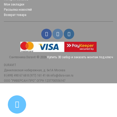
Мои закладки
Рассылка новостей
Возврат товара
Сантехника Duravit © 2026
Купить 3D забор и заказать монтаж под ключ
DURAVIT
Даниловская набережная, д. 6к1А
Москва
8 (499) 490 67 68
8 (977) 161 41 66
info@dura-san.ru
ООО "РИВЕРСАН ПРО" ОГРН 1237700556147