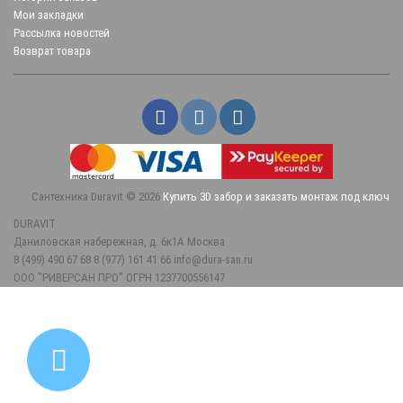
Мои закладки
Рассылка новостей
Возврат товара
Сантехника Duravit © 2026
Купить 3D забор и заказать монтаж под ключ
DURAVIT
Даниловская набережная, д. 6к1А
Москва
8 (499) 490 67 68
8 (977) 161 41 66
info@dura-san.ru
ООО "РИВЕРСАН ПРО" ОГРН 1237700556147