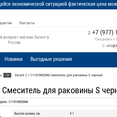
йся экономической ситуацией фактическая цена може
арантии
Контакты
+7 (977) 
 интернет-магазин Duravit в
Ежедневно с 1
России
info@d
Новинки
Выгодные решения
ны
Duravit C.1 C11010002046 Смеситель для раковины S черный
6 Смеситель для раковины S чер
дель: C11010002046
Высота излива, см.
9.1