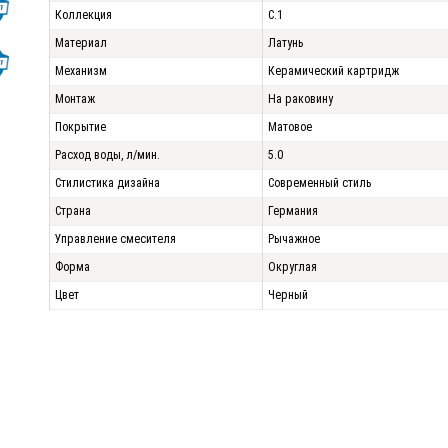
Коллекция
C.1
Материал
Латунь
Механизм
Керамический картридж
Монтаж
На раковину
Покрытие
Матовое
Расход воды, л/мин.
5.0
Стилистика дизайна
Современный стиль
Страна
Германия
Управление смесителя
Рычажное
Форма
Округлая
Цвет
Черный