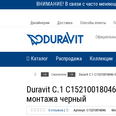
ВНИМАНИЕ! В связи с часто меняюще
Дизайнерам
Доставка
Способы оплаты
Г
Официальный
Каталог
Распродажа
Коллекции
Смесители
Duravit C.1 C1521001804
Duravit C.1 C152100180
монтажа черный
0 отзывов
|
Артикул: C15210018046
Мо