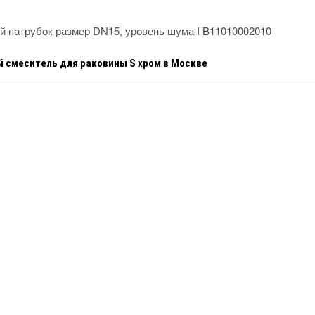
ый патрубок размер DN15, уровень шума I B11010002010
й смеситель для раковины S хром
в Москве