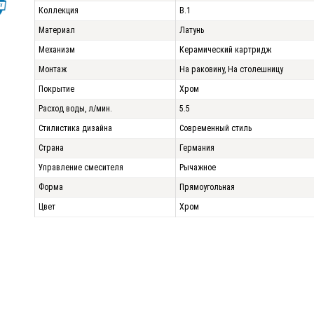
Коллекция
B.1
Материал
Латунь
Механизм
Керамический картридж
Монтаж
На раковину, На столешницу
Покрытие
Хром
Расход воды, л/мин.
5.5
Стилистика дизайна
Современный стиль
Страна
Германия
Управление смесителя
Рычажное
Форма
Прямоугольная
Цвет
Хром