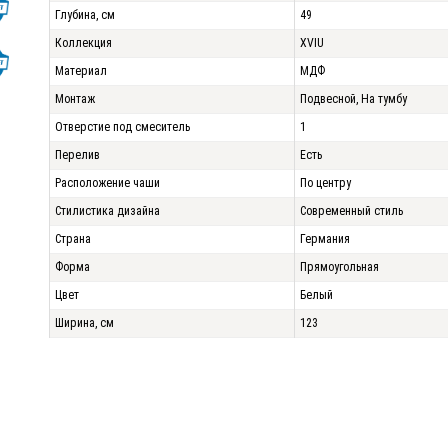
Глубина, см
49
Коллекция
XVIU
Материал
МДФ
Монтаж
Подвесной, На тумбу
Отверстие под смеситель
1
Перелив
Есть
Расположение чаши
По центру
Стилистика дизайна
Современный стиль
Страна
Германия
Форма
Прямоугольная
Цвет
Белый
Ширина, см
123