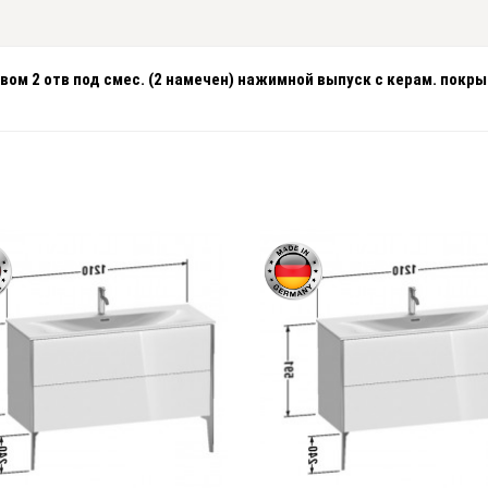
ивом 2 отв под смес. (2 намечен) нажимной выпуск с керам. покр