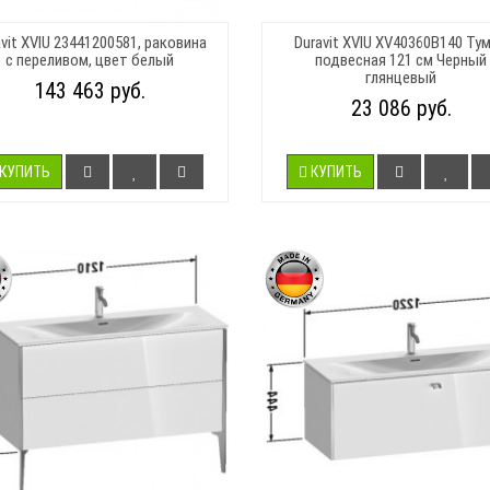
vit XVIU 23441200581, раковина
Duravit XVIU XV40360B140 Ту
с переливом, цвет белый
подвесная 121 см Черный
глянцевый
143 463 руб.
23 086 руб.
КУПИТЬ
КУПИТЬ