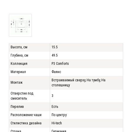
Высота, см
15.5
Глубина, см
49.5
Коллекция
P3 Comforts
Материал
Фаянс
Встраиваемый сверху, На тумбу, На
Монтаж
столешницу
Отверстие под
3
смеситель
Перелив
Есть
Расположение чаши
По центру
Стилистика дизайна
Hi-tech
Страна
Германия