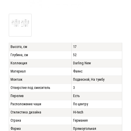
Высота, см
17
Глубина, см
52
Коллекция
Darling New
Материал
Фаянс
Монтаж
Подвесной, На тумбу
Отверстие под смеситель
3
Перелив
Есть
Расположение чаши
По центру
Стилистика дизайна
Hi-tech
Страна
Германия
Форма
Прямоугольная