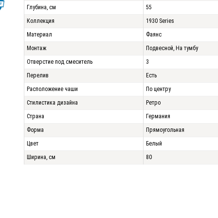
Глубина, см
55
Коллекция
1930 Series
Материал
Фаянс
Монтаж
Подвесной, На тумбу
Отверстие под смеситель
3
Перелив
Есть
Расположение чаши
По центру
Стилистика дизайна
Ретро
Страна
Германия
Форма
Прямоугольная
Цвет
Белый
Ширина, см
80