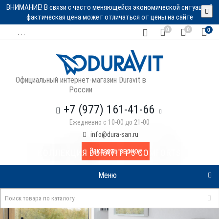
ВНИМАНИЕ! В связи с часто меняющейся экономической ситуацией
фактическая цена может отличаться от цены на сайте
0
0
0
. . .
Официальный интернет-магазин Duravit в
России
+7 (977) 161-41-66
Ежедневно с 10-00 до 21-00
info@dura-san.ru
Заказать звонок
КОЛЛЕКЦИЯ DURAVIT P3 COMFORTS
Меню