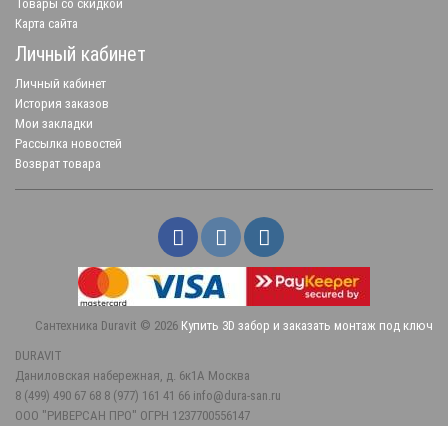
Товары со скидкой
Карта сайта
Личный кабинет
Личный кабинет
История заказов
Мои закладки
Рассылка новостей
Возврат товара
Сантехника Duravit © 2026
Купить 3D забор и заказать монтаж под ключ
DURAVIT
Даниловская набережная, д. 6к1А
Москва
8 (499) 490 67 68
8 (977) 161 41 66
info@dura-san.ru
ООО "РИВЕРСАН ПРО" ОГРН 1237700556147