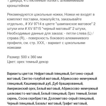
1 дверца, 4 стеклянные полки с алюминиевым
кронштейном
Рекомендуются цокольные ножки, Ножки не входят в
комплект поставки, пожалуйста, заказывайте
отдельно., # XV 9714 в цвете "шампанское матовое" 2
штуки или # XV 9715 "черный матовый" 2 штуки,
Необходимые данные для заказа: - петли слева (L) /
справа (R), - поверхность бокового алюминиевого
профиля, см. стр. ХХХ, - вариант с цокольными
ножками
Размер: 500 x 360 мм
Цвет: орех темный декор
Варианты цветов: Нефритовый глянцевый, Бетонно-серый
матовый, Светло-голубой матовый, Абрикосово-жемчужный
глянцевый, Кашемировый дуб, Дуб брашированный,
Американский орех, Белый матовый, Абрикосово-жемчужный
шелковисто-матовый, Белый глянцевый, Орех темный, Белая
сирень, Сосна серебристая, Доломитово-серый глянцевый,
Черный глянцевый, Базальт матовый, Графит матовый,