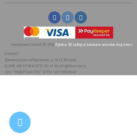
Сантехника Duravit © 2026
Купить 3D забор и заказать монтаж под ключ
DURAVIT
Даниловская набережная, д. 6к1А
Москва
8 (499) 490 67 68
8 (977) 161 41 66
info@dura-san.ru
ООО "РИВЕРСАН ПРО" ОГРН 1237700556147