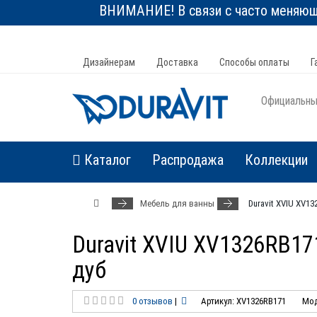
ВНИМАНИЕ! В связи с часто меняюще
Дизайнерам
Доставка
Способы оплаты
Г
Официальный
Каталог
Распродажа
Коллекции
Мебель для ванны
Duravit XVIU XV
Duravit XVIU XV1326RB1
дуб
0 отзывов
|
Артикул: XV1326RB171
Мод