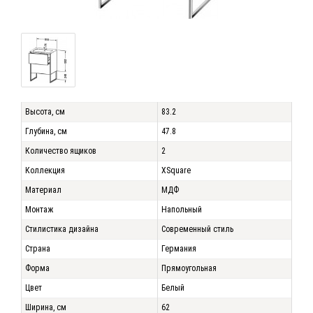
Высота, см
83.2
Глубина, см
47.8
Количество ящиков
2
Коллекция
XSquare
Материал
МДФ
Монтаж
Напольный
Стилистика дизайна
Современный стиль
Страна
Германия
Форма
Прямоугольная
Цвет
Белый
Ширина, см
62