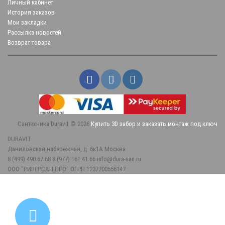
Личный кабинет
История заказов
Мои закладки
Рассылка новостей
Возврат товара
Сантехника Duravit © 2026
Купить 3D забор и заказать монтаж под ключ
DURAVIT
Даниловская набережная, д. 6к1А
Москва
8 (499) 490 67 68
8 (977) 161 41 66
info@dura-san.ru
ООО "РИВЕРСАН ПРО" ОГРН 1237700556147