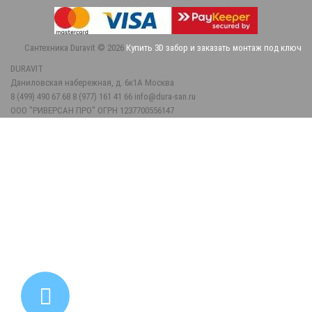
Сантехника Duravit © 2026
Купить 3D забор и заказать монтаж под ключ
DURAVIT
Даниловская набережная, д. 6к1А
Москва
8 (499) 490 67 68
8 (977) 161 41 66
info@dura-san.ru
ООО "РИВЕРСАН ПРО" ОГРН 1237700556147