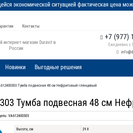
йся экономической ситуацией фактическая цена може
арантии
Контакты
+7 (977) 
 интернет-магазин Duravit в
Ежедневно с 1
России
info@d
Новинки
Выгодные решения
 VA612400303 Тумба подвесная 48 см Нефритовый глянцевый
00303 Тумба подвесная 48 см Не
ель: VA612400303
Высота, см
29.8