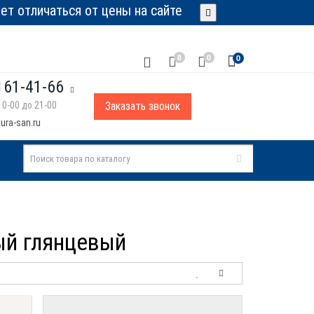
т отличаться от цены на сайте
8
0
0
161-41-66
0-00 до 21-00
Заказать звонок
ura-san.ru
лый глянцевый