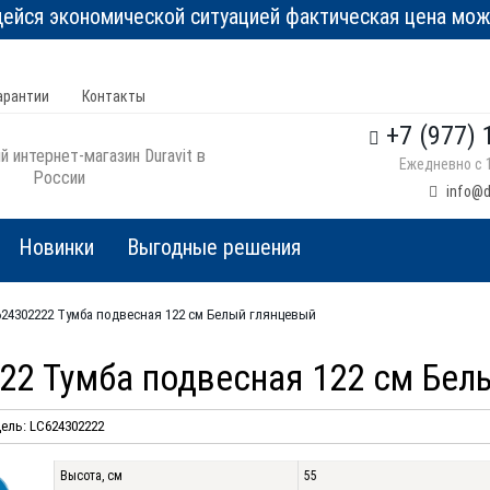
йся экономической ситуацией фактическая цена може
арантии
Контакты
+7 (977) 
 интернет-магазин Duravit в
Ежедневно с 1
России
info@d
Новинки
Выгодные решения
C624302222 Тумба подвесная 122 см Белый глянцевый
222 Тумба подвесная 122 см Бе
ель: LC624302222
Высота, см
55