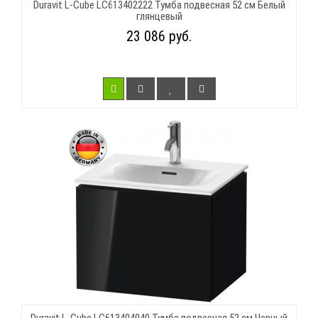
Duravit L-Cube LC613402222 Тумба подвесная 52 см Белый
глянцевый
23 086 руб.
Duravit L-Cube LC613404040 Тумба подвесная 52 см Черный