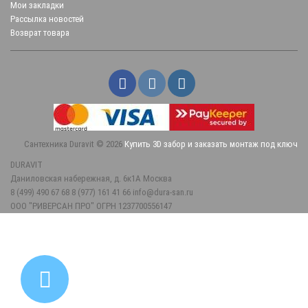
Мои закладки
Рассылка новостей
Возврат товара
Сантехника Duravit © 2026
Купить 3D забор и заказать монтаж под ключ
DURAVIT
Даниловская набережная, д. 6к1А
Москва
8 (499) 490 67 68
8 (977) 161 41 66
info@dura-san.ru
ООО "РИВЕРСАН ПРО" ОГРН 1237700556147