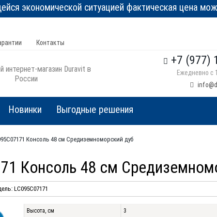
йся экономической ситуацией фактическая цена може
арантии
Контакты
+7 (977) 
 интернет-магазин Duravit в
Ежедневно с 1
России
info@d
Новинки
Выгодные решения
C095C07171 Консоль 48 см Средиземноморский дуб
7171 Консоль 48 см Средиземном
ель: LC095C07171
Высота, см
3