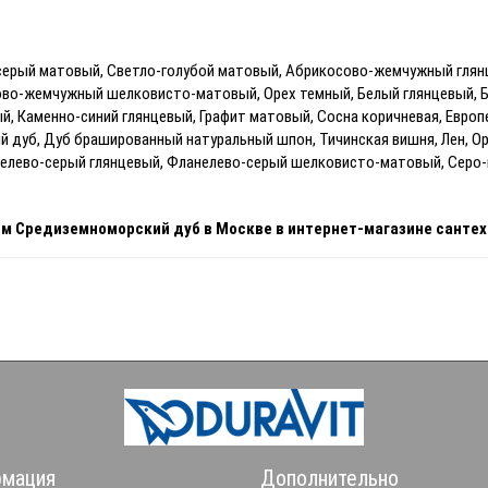
серый матовый, Светло-голубой матовый, Абрикосово-жемчужный глян
ово-жемчужный шелковисто-матовый, Орех темный, Белый глянцевый, Б
й, Каменно-синий глянцевый, Графит матовый, Сосна коричневая, Евро
 дуб, Дуб брашированный натуральный шпон, Тичинская вишня, Лен, Ор
нелево-серый глянцевый, Фланелево-серый шелковисто-матовый, Серо
 см Средиземноморский дуб
в Москве
в интернет-магазине санте
мация
Дополнительно