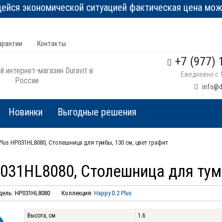
йся экономической ситуацией фактическая цена може
арантии
Контакты
+7 (977) 
 интернет-магазин Duravit в
Ежедневно с 1
России
info@d
Новинки
Выгодные решения
 Plus HP031HL8080, Столешница для тумбы, 130 см, цвет графит
HP031HL8080, Столешница для тум
ель: HP031HL8080
Коллекция:
Happy D.2 Plus
Высота, см
1.6