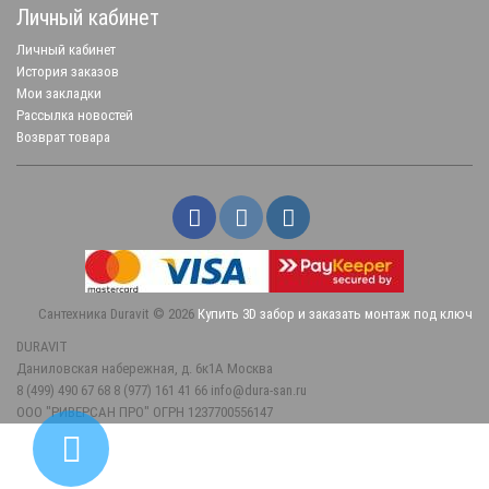
Личный кабинет
Личный кабинет
История заказов
Мои закладки
Рассылка новостей
Возврат товара
Сантехника Duravit © 2026
Купить 3D забор и заказать монтаж под ключ
DURAVIT
Даниловская набережная, д. 6к1А
Москва
8 (499) 490 67 68
8 (977) 161 41 66
info@dura-san.ru
ООО "РИВЕРСАН ПРО" ОГРН 1237700556147