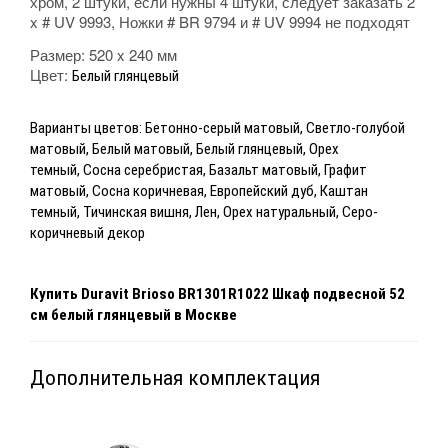
хром, 2 штуки, если нужны 4 штуки, следует заказать 2
x # UV 9993, Ножки # BR 9794 и # UV 9994 не подходят
Размер: 520 x 240 мм
Цвет:
Белый глянцевый
Варианты цветов:
Бетонно-серый матовый, Светло-голубой
матовый,
Белый матовый,
Белый глянцевый,
Орех
темный,
Сосна серебристая,
Базальт матовый, Графит
матовый,
Сосна коричневая,
Европейский дуб, Каштан
темный,
Тичинская вишня,
Лен, Орех натуральный,
Серо-
коричневый декор
Купить
Duravit Brioso BR1301R1022 Шкаф подвесной 52
см белый глянцевый
в Москве
Дополнительная комплектация