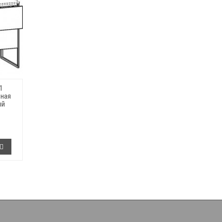
1
ьная
ый