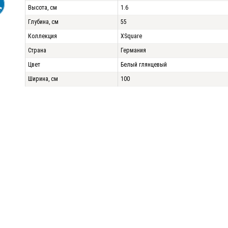
Высота, см
1.6
Глубина, см
55
Коллекция
XSquare
Страна
Германия
Цвет
Белый глянцевый
Ширина, см
100