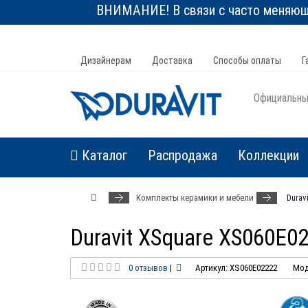
ВНИМАНИЕ! В связи с часто меняюще
Дизайнерам
Доставка
Способы оплаты
Г
Официальный
Каталог
Распродажа
Коллекции
Комплекты керамики и мебели
Durav
Duravit XSquare XS060E0
0 отзывов
|
Артикул: XS060E02222
Мод