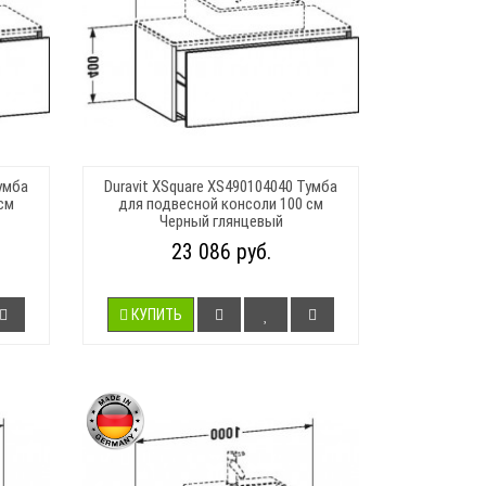
умба
Duravit XSquare XS490104040 Тумба
см
для подвесной консоли 100 см
Черный глянцевый
23 086 руб.
КУПИТЬ