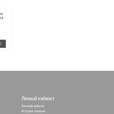
за
rck
Личный кабинет
Личный кабинет
История заказов