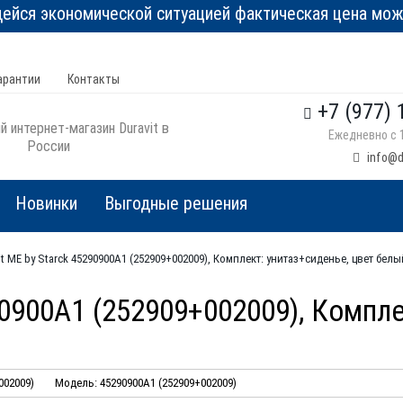
йся экономической ситуацией фактическая цена може
арантии
Контакты
+7 (977) 
 интернет-магазин Duravit в
Ежедневно с 1
России
info@d
Новинки
Выгодные решения
it ME by Starck 45290900A1 (252909+002009), Комплект: унитаз+сиденье, цвет белы
290900A1 (252909+002009), Компл
002009)
Модель: 45290900A1 (252909+002009)