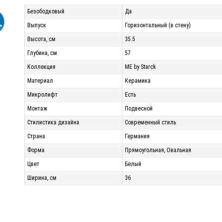
Безободковый
Да
Выпуск
Горизонтальный (в стену)
Высота, см
35.5
Глубина, см
57
Коллекция
ME by Starck
Материал
Керамика
Микролифт
Есть
Монтаж
Подвесной
Стилистика дизайна
Современный стиль
Страна
Германия
Форма
Прямоугольная, Овальная
Цвет
Белый
Ширина, см
36