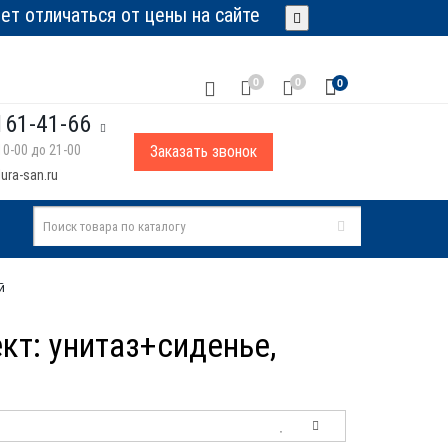
т отличаться от цены на сайте
0
0
0
161-41-66
0-00 до 21-00
Заказать звонок
ura-san.ru
й
ект: унитаз+сиденье,