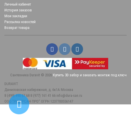
Личный кабинет
История заказов
Мои закладки
Рассылка новостей
Возврат товара
Сантехника Duravit © 2026
Купить 3D забор и заказать монтаж под ключ
DURAVIT
Даниловская набережная, д. 6к1А
Москва
8 (499) 490 67 68
8 (977) 161 41 66
info@dura-san.ru
ООО "РИВЕРСАН ПРО" ОГРН 1237700556147