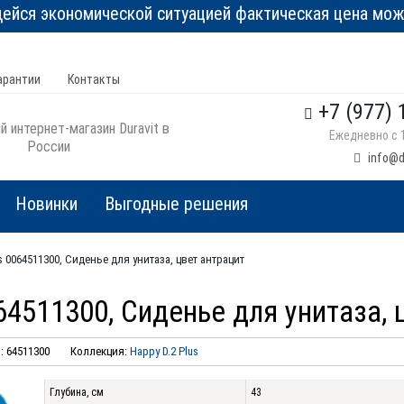
йся экономической ситуацией фактическая цена може
арантии
Контакты
+7 (977) 
 интернет-магазин Duravit в
Ежедневно с 1
России
info@d
Новинки
Выгодные решения
us 0064511300, Сиденье для унитаза, цвет антрацит
064511300, Сиденье для унитаза,
 64511300
Коллекция:
Happy D.2 Plus
Глубина, см
43