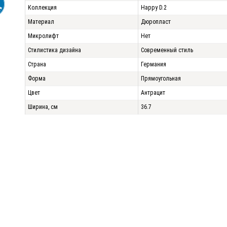
Коллекция
Happy D.2
Материал
Дюропласт
Микролифт
Нет
Стилистика дизайна
Современный стиль
Страна
Германия
Форма
Прямоугольная
Цвет
Антрацит
Ширина, см
36.7