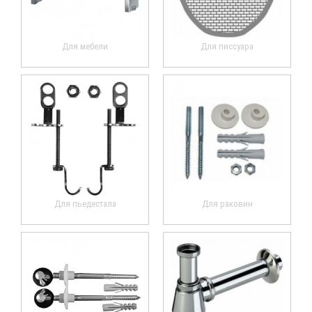
Для мебели
Для писсуара
Для пьедестала
Для раковин