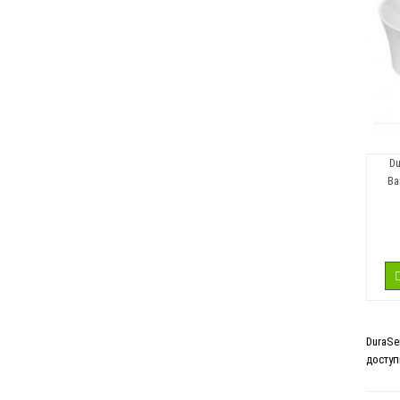
Du
Ва
DuraSe
доступ