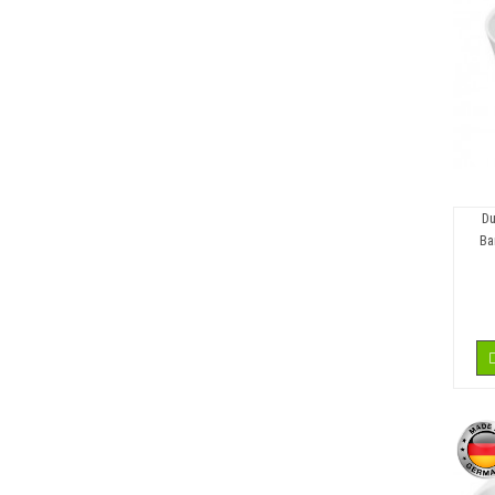
Du
Ва