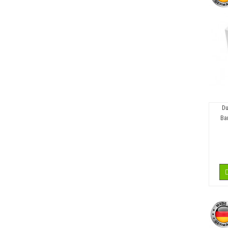
Du
Ва