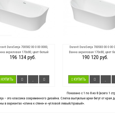
ravit DuraSenja 700582 00 0 00 0000,
Duravit DuraSenja 700583 00 0 00 
нна акриловая 170х80, цвет белый
Ванна акриловая 170х80, цвет б
196 134 руб.
190 120 руб.
КУПИТЬ
КУПИТЬ
Показано с 1 по 8 из 8 (всего 1 ст
nja – это классика современного дизайна. Слегка выпуклые арки бегут от края д
ны в вариантах «спина к стене» и «угловой левый/правый».