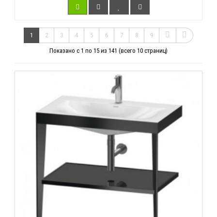
1
2
3
4
5
6
7
8
9
Показано с 1 по 15 из 141 (всего 10 страниц)